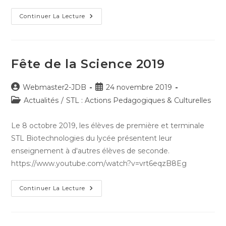
publication :
Fête
Continuer La Lecture
De
La
Sciences
2021
Fête de la Science 2019
Auteur/autrice
Publication
Webmaster2-JDB
24 novembre 2019
de
publiée :
Post
Actualités
/
STL : Actions Pedagogiques & Culturelles
la
category:
publication :
Le 8 octobre 2019, les élèves de première et terminale
STL Biotechnologies du lycée présentent leur
enseignement à d'autres élèves de seconde.
https://www.youtube.com/watch?v=vrt6eqzB8Eg
Fête
Continuer La Lecture
De
La
Science
2019