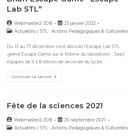
Lab STL”
Auteur/autrice
Publication
Webmaster2-JDB
23 janvier 2022
de
publiée :
Post
Actualités
/
STL : Actions Pedagogiques & Culturelles
la
category:
publication :
Du 13 au 17 décembre s’est déroulé l’Escape Lab STL
,grand Escape Game sur le thème du laboratoire . Sept
équipes de 6 à 8 élèves de seconde du lycée…
Bilan
Continuer La Lecture
Escape
Game
“Escape
Lab
STL”
Fête de la sciences 2021
Auteur/autrice
Publication
Webmaster2-JDB
20 septembre 2021
de
publiée :
Post
Actualités
/
STL : Actions Pedagogiques & Culturelles
la
category: