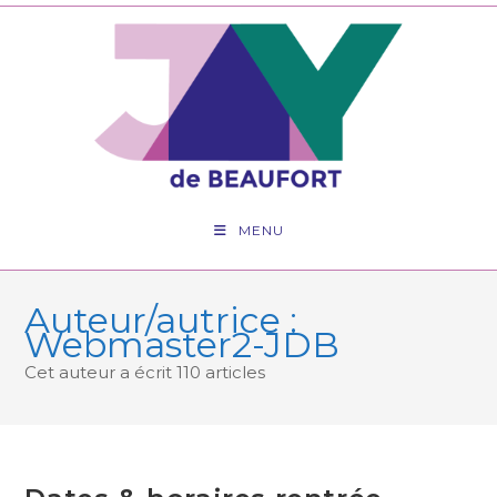
Skip
to
content
MENU
Auteur/autrice :
Webmaster2-JDB
Cet auteur a écrit 110 articles