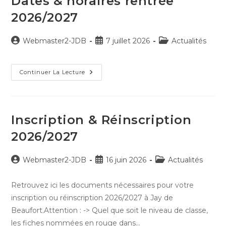
Dates & horaires rentrée
2026/2027
Auteur/autrice
Publication
Post
Webmaster2-JDB
7 juillet 2026
Actualités
de
publiée :
category:
la
publication :
Dates
Continuer La Lecture
&
Horaires
Rentrée
2026/2027
Inscription & Réinscription
2026/2027
Auteur/autrice
Publication
Post
Webmaster2-JDB
16 juin 2026
Actualités
de
publiée :
category:
la
Retrouvez ici les documents nécessaires pour votre
publication :
inscription ou réinscription 2026/2027 à Jay de
Beaufort.Attention : -> Quel que soit le niveau de classe,
les fiches nommées en rouge dans…