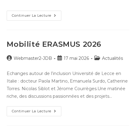
la
category:
publication :
Agar’Art
Continuer La Lecture
Concours
2026
Mobilité ERASMUS 2026
Auteur/autrice
Publication
Post
Webmaster2-JDB
17 mai 2026
Actualités
de
publiée :
category:
la
Echanges autour de l’inclusion Université de Lecce en
publication :
Italie : docteur Paola Martino, Emanuela Surdo, Catherine
Torres. Nicolas Siblot et Jérome Courrèges.Une matinée
riche, des discussions passionnées et des projets…
Mobilité
Continuer La Lecture
ERASMUS
2026