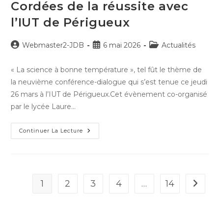
Cordées de la réussite avec
l’IUT de Périgueux
Auteur/autrice
Publication
Post
Webmaster2-JDB
6 mai 2026
Actualités
de
publiée :
category:
la
« La science à bonne température », tel fût le thème de
publication :
la neuvième conférence-dialogue qui s’est tenue ce jeudi
26 mars à l’IUT de Périgueux.Cet évènement co-organisé
par le lycée Laure…
Cordées
Continuer La Lecture
De
La
Réussite
Avec
L’IUT
De
Périgueux
1
2
3
4
…
14
Aller à 