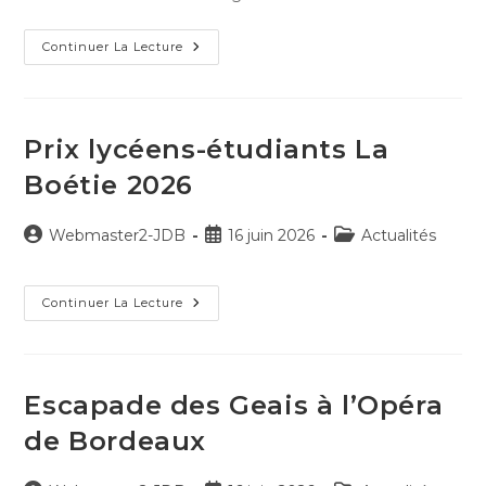
Inscription
Continuer La Lecture
&
Réinscription
2026/2027
Prix lycéens-étudiants La
Boétie 2026
Auteur/autrice
Publication
Post
Webmaster2-JDB
16 juin 2026
Actualités
de
publiée :
category:
la
publication :
Prix
Continuer La Lecture
Lycéens-
Étudiants
La
Boétie
2026
Escapade des Geais à l’Opéra
de Bordeaux