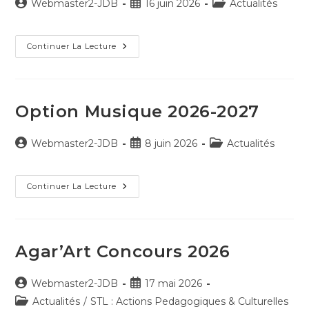
Auteur/autrice
Publication
Post
Webmaster2-JDB
16 juin 2026
Actualités
de
publiée :
category:
la
publication :
Escapade
Continuer La Lecture
Des
Geais
À
L’Opéra
De
Bordeaux
Option Musique 2026-2027
Auteur/autrice
Publication
Post
Webmaster2-JDB
8 juin 2026
Actualités
de
publiée :
category:
la
publication :
Option
Continuer La Lecture
Musique
2026-
2027
Agar’Art Concours 2026
Auteur/autrice
Publication
Webmaster2-JDB
17 mai 2026
de
publiée :
Post
Actualités
/
STL : Actions Pedagogiques & Culturelles