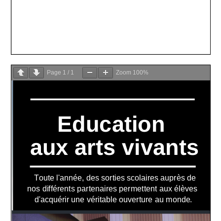
Page
1
/
1
Zoom
100%