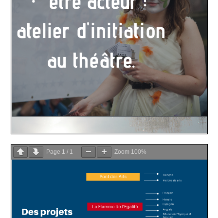
Page
1
/
1
Zoom
100%