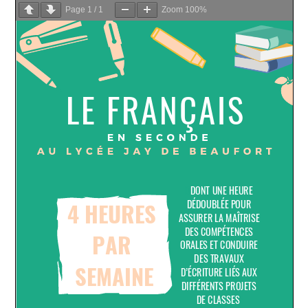
Page
1
/
1
Zoom
100%