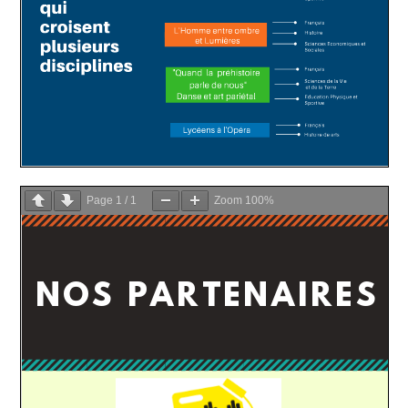
Page
1
/
1
Zoom
100%