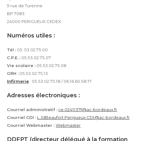
9 rue de Turenne
BP 7083
24000 PERIGUEUX CEDEX
Numéros utiles :
Tél :
05. 53.02.75.00
C.P.E. :
05.53.02.75.07
Vie scolaire :
05.53.02.75.08
GRH :
05.53.02.75.13
Infirmerie
: 05.53.02.75.18 / 06.16.60.58.17
Adresses électroniques :
Courriel administratif :
ce.0241137f@ac-bordeaux.fr
Courriel CDI :
L.JdBeaufort.Perigueux.CDI@ac-bordeaux.fr
Courriel Webmaster :
Webmaster
DDFPT (directeur délégué à la formation