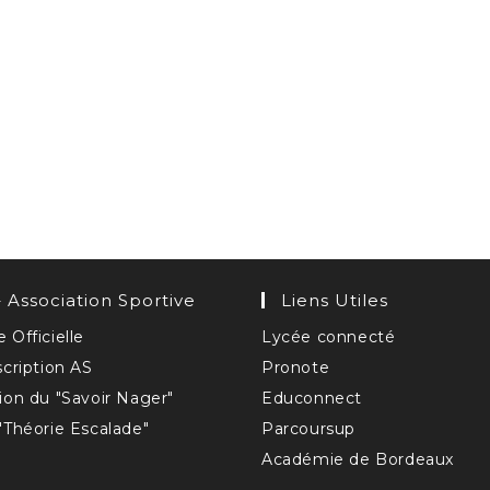
 Association Sportive
Liens Utiles
 Officielle
Lycée connecté
scription AS
Pronote
ion du "Savoir Nager"
Educonnect
"Théorie Escalade"
Parcoursup
Académie de Bordeaux