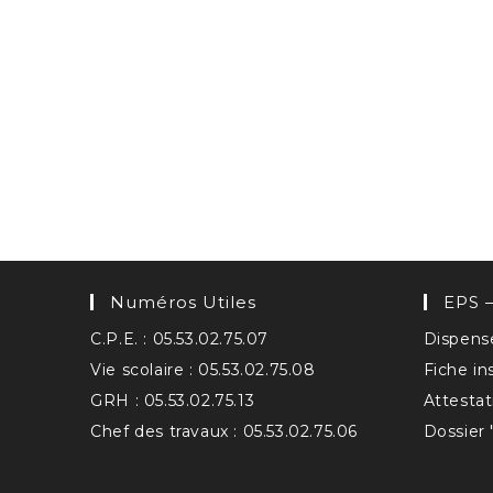
Numéros Utiles
EPS –
C.P.E. : 05.53.02.75.07
Dispense
Vie scolaire : 05.53.02.75.08
Fiche in
GRH : 05.53.02.75.13
Attestat
Chef des travaux : 05.53.02.75.06
Dossier 