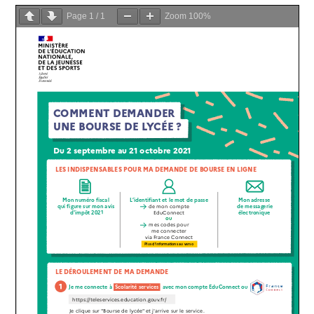
Page
1
/
1
Zoom
100%