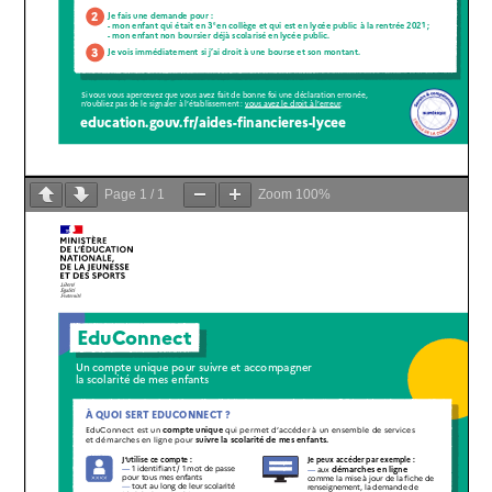
Page
1
/
1
Zoom
100%